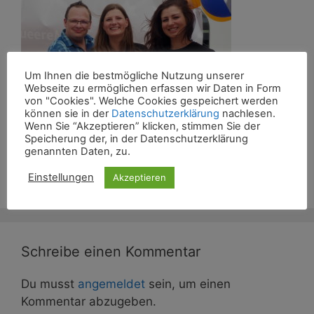
Um Ihnen die bestmögliche Nutzung unserer
Webseite zu ermöglichen erfassen wir Daten in Form
von "Cookies". Welche Cookies gespeichert werden
können sie in der
Datenschutzerklärung
nachlesen.
Wenn Sie “Akzeptieren” klicken, stimmen Sie der
Speicherung der, in der Datenschutzerklärung
genannten Daten, zu.
CSD Jena 2019 Infostände
Einstellungen
Akzeptieren
Schreibe einen Kommentar
Du musst
angemeldet
sein, um einen
Kommentar abzugeben.