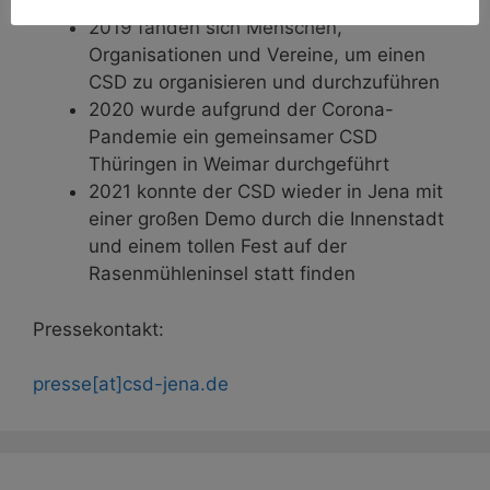
Fand das letzte Mal 1999 statt
2019 fanden sich Menschen,
Organisationen und Vereine, um einen
CSD zu organisieren und durchzuführen
2020 wurde aufgrund der Corona-
Pandemie ein gemeinsamer CSD
Thüringen in Weimar durchgeführt
2021 konnte der CSD wieder in Jena mit
einer großen Demo durch die Innenstadt
und einem tollen Fest auf der
Rasenmühleninsel statt finden
Pressekontakt:
presse[at]csd-jena.de