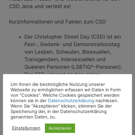
CSD Jena und verteilt es!
Kurzinformationen und Fakten zum CSD
Der Christopher Street Day (CSD) ist ein
Fest-, Gedenk- und Demonstrationstag
von Lesben, Schwulen, Bisexuellen,
Transgendern, Intersexuellen und
Queeren Personen (LSBTIQ*-Personen).
Der CSD erinnert an den ersten
bekanntgewordenen Aufstand von
Um Ihnen die bestmögliche Nutzung unserer
Homosexuellen und anderen sexuellen
Webseite zu ermöglichen erfassen wir Daten in Form
von "Cookies". Welche Cookies gespeichert werden
Minderheiten gegen die Polizeiwillkür in
können sie in der
Datenschutzerklärung
nachlesen.
der Christopher Street in New York.
Wenn Sie “Akzeptieren” klicken, stimmen Sie der
Speicherung der, in der Datenschutzerklärung
genannten Daten, zu.
Kurzinformationen und Fakten zu CSD Jena
Einstellungen
Akzeptieren