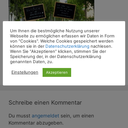
Um Ihnen die bestmögliche Nutzung unserer
Webseite zu ermöglichen erfassen wir Daten in Form
von "Cookies". Welche Cookies gespeichert werden
können sie in der
Datenschutzerklärung
nachlesen.
Wenn Sie “Akzeptieren” klicken, stimmen Sie der
Speicherung der, in der Datenschutzerklärung
genannten Daten, zu.
CSD Jena 2019 Demo
Einstellungen
Akzeptieren
Schreibe einen Kommentar
Du musst
angemeldet
sein, um einen
Kommentar abzugeben.