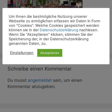
Um Ihnen die bestmögliche Nutzung unserer
Webseite zu ermöglichen erfassen wir Daten in Form
von "Cookies". Welche Cookies gespeichert werden
können sie in der
Datenschutzerklärung
nachlesen.
Wenn Sie “Akzeptieren” klicken, stimmen Sie der
Speicherung der, in der Datenschutzerklärung
CSD Jena 2019 Demo
genannten Daten, zu.
Einstellungen
Akzeptieren
Schreibe einen Kommentar
Du musst
angemeldet
sein, um einen
Kommentar abzugeben.