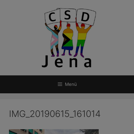
Zum
Inhalt
springen
Menü
IMG_20190615_161014