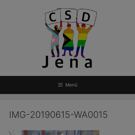
Zum
Inhalt
springen
Menü
IMG-20190615-WA0015