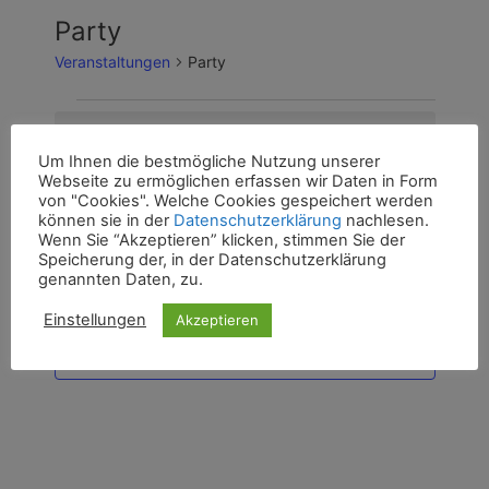
Party
Veranstaltungen
Party
Veranstaltungen
Es sind keine anstehenden Veranstaltungen
für
H
vorhanden.
Um Ihnen die bestmögliche Nutzung unserer
i
6.
Webseite zu ermöglichen erfassen wir Daten in Form
n
von "Cookies". Welche Cookies gespeichert werden
06.08.2026
V
V
w
S
August
T
e
können sie in der
Datenschutzerklärung
nachlesen.
u
e
e
i
D
a
Wenn Sie “Akzeptieren” klicken, stimmen Sie der
2026
c
r
s
Speicherung der, in der Datenschutzerklärung
g
a
r
h
genannten Daten, zu.
Nächster Tag
a
Vorheriger Tag
t
e
a
n
u
Einstellungen
Akzeptieren
n
s
m
Kalender abonnieren
t
s
w
a
t
ä
l
h
a
t
l
l
u
e