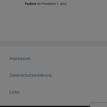
s
Faulloch
Am Pulverturm 1, Jena
e
n
i
n
c
h
t
e
n
,
N
Impressum
a
v
Datenschutzerklärung
i
g
Links
a
t